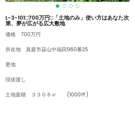
L-3-101□700万円□「土地のみ」使い方はあなた次
第、夢が広がる広大敷地
価格 700万円
所在地 真庭市蒜山中福田960番25
更地
現状渡し
土地面積 ３３０６㎡ (1000坪)